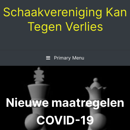
Skip
Schaakvereniging Kan
to
content
Tegen Verlies
Primary Menu
Nieuwe maatregelen
COVID-19