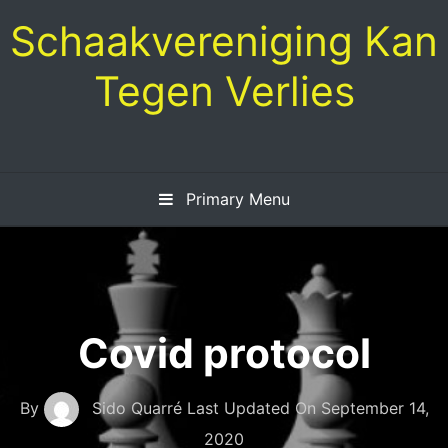
Skip
Schaakvereniging Kan
to
content
Tegen Verlies
Primary Menu
Covid protocol
By
Sido Quarré
Last Updated On
September 14,
2020