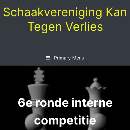
Skip
Schaakvereniging Kan
to
content
Tegen Verlies
Primary Menu
6e ronde interne
competitie