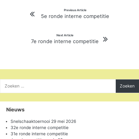
Bericht
Previous Article
5e ronde interne competitie
navigatie
Next Article
7e ronde interne competitie
Zoeken
naar:
Nieuws
Snelschaaktoernooi 29 mei 2026
32e ronde interne competitie
31e ronde interne competitie