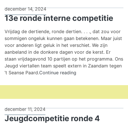
december 14, 2024
13e ronde interne competitie
Vrijdag de dertiende, ronde dertien. . . ., dat zou voor
sommigen ongeluk kunnen gaan betekenen. Maar juist
voor anderen ligt geluk in het verschiet. We zijn
aanbeland in de donkere dagen voor de kerst. Er
staan vrijdagavond 10 partijen op het programma. Ons
Jeugd viertallen team speelt extern in Zaandam tegen
13e
’t Seanse Paard.
Continue reading
ronde
interne
competitie
december 11, 2024
Jeugdcompetitie ronde 4