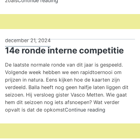
zoals
Continue reading
Kersttoernooi
2024
december 21, 2024
14e ronde interne competitie
De laatste normale ronde van dit jaar is gespeeld.
Volgende week hebben we een rapidtoernooi om
prijzen in natura. Eens kijken hoe de kaarten zijn
verdeeld. Balla heeft nog geen halfje laten liggen dit
seizoen. Hij versloeg gister Vasco Metten. Wie gaat
hem dit seizoen nog iets afsnoepen? Wat verder
14e
opvalt is dat de opkomst
Continue reading
ronde
interne
competitie