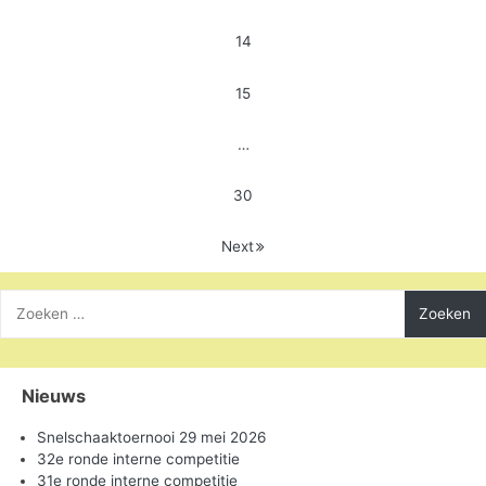
14
15
…
30
Next
Zoeken
naar:
Nieuws
Snelschaaktoernooi 29 mei 2026
32e ronde interne competitie
31e ronde interne competitie