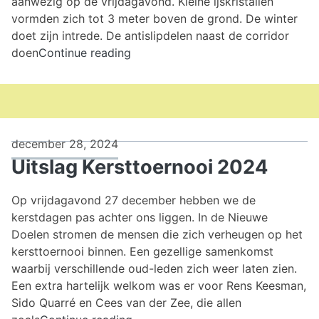
aanwezig op de vrijdagavond. Kleine ijskristallen
vormden zich tot 3 meter boven de grond. De winter
doet zijn intrede. De antislipdelen naast de corridor
15e
doen
Continue reading
ronde
interne
competitie
december 28, 2024
Uitslag Kersttoernooi 2024
Op vrijdagavond 27 december hebben we de
kerstdagen pas achter ons liggen. In de Nieuwe
Doelen stromen de mensen die zich verheugen op het
kersttoernooi binnen. Een gezellige samenkomst
waarbij verschillende oud-leden zich weer laten zien.
Een extra hartelijk welkom was er voor Rens Keesman,
Sido Quarré en Cees van der Zee, die allen
Uitslag