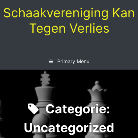
Skip
Schaakvereniging Kan
to
content
Tegen Verlies
Primary Menu
Categorie:
Uncategorized