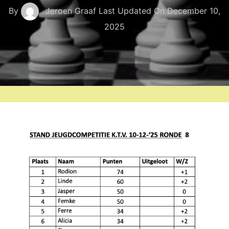
By
Jeroen Graaf
Last Updated On
December 10,
2025