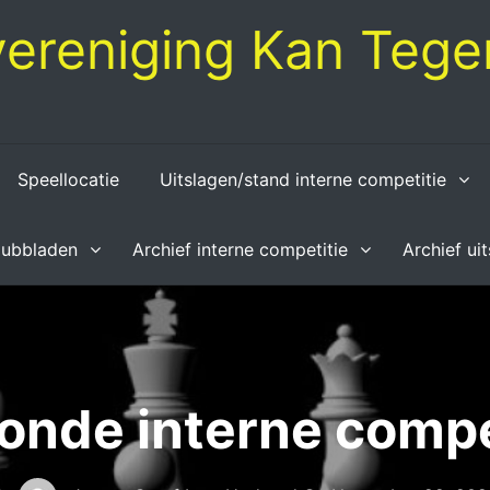
ereniging Kan Tegen
Speellocatie
Uitslagen/stand interne competitie
lubbladen
Archief interne competitie
Archief ui
ronde interne compe