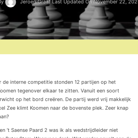
By
Jeroen Graaf
Last Updated On
November 22, 202
de interne competitie stonden 12 partijen op het
men tegenover elkaar te zitten. Vanuit een soort
wicht op het bord creëren. De partij werd vrij makkelijk
l Zee klimt Koomen naar de bovenste plek. Zeer knap
aan?
 ’t Saense Paard 2 was ik als wedstrijdleider niet