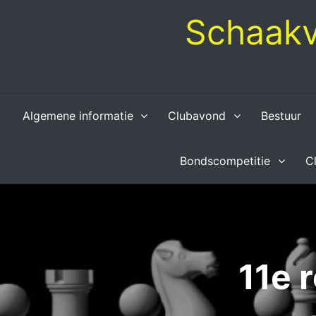
Skip
Schaakv
to
content
Algemene informatie
Clubavond
Bestuur
Bondscompetitie
C
11e 