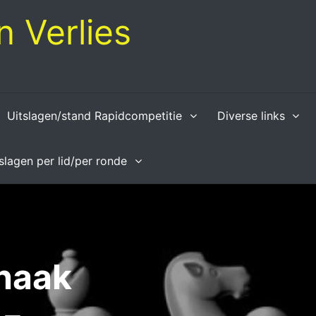
 Verlies
Uitslagen/stand Rapidcompetitie
Diverse links
tslagen per lid/per ronde
haak