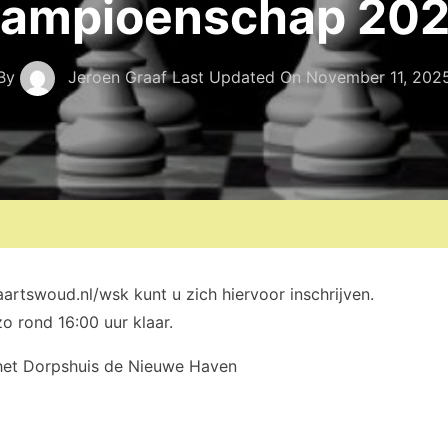
ampioenschap 20
By
Jeroen Graaf
Last Updated On
November 11, 202
rtswoud.nl/wsk kunt u zich hiervoor inschrijven.
zo rond 16:00 uur klaar.
 het Dorpshuis de Nieuwe Haven