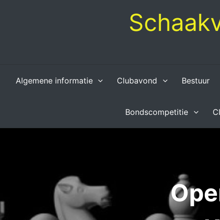
Skip
Schaakv
to
content
Algemene informatie
Clubavond
Bestuur
Bondscompetitie
C
Ope