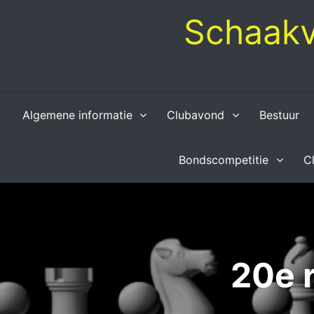
Skip
Schaakv
to
content
Algemene informatie
Clubavond
Bestuur
Bondscompetitie
C
20e 