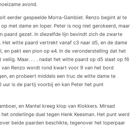
n moeizame avond.
it eerder gespeelde Morra-Gambiet. Renzo begint al te
 op met dame en loper. Peter is nog niet gerokeerd, maar
 paard gezet. In diezelfde lijn bevindt zich de zwarte
kt. Het witte paard vertrekt vanaf c3 naar d5, en de dame
, en pakt een pion op e4. In de veronderstelling dat het
veilig. Maar. . . . nadat het witte paard op d5 slaat op f6
e van Renzo wordt rond kwart voor 9 van het bord
egen, en probeert middels een truc de witte dame te
uur is de partij voorbij en kan Peter het punt
amboer, en Mantel kreeg klop van Klokkers. Mirsad
 in het onderlinge duel tegen Henk Keesman. Het punt werd
 over beide paarden beschikte, tegenover het loperpaar