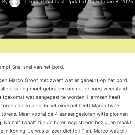
By
Jeroen Graaf
Last Updated On
Februari 8, 2025
mpt Snel snel van het bord.
gen Marco Groot met zwart wat er gebeurt op het bord.
o alle ervaring moet gebruiken om net genoeg weerstand
 de toekomst wat aangepast te worden. Harmsen heeft
toren en een pion. In het eindspel heeft Marco twee
e torens. Maar vooral de 4 aaneengesloten witte pionnen
g. Na half twaalf zijn de heren nog steeds bezig, en maakt
ijn koning. Je was er zeer dichtbij Tian. Marco was blij