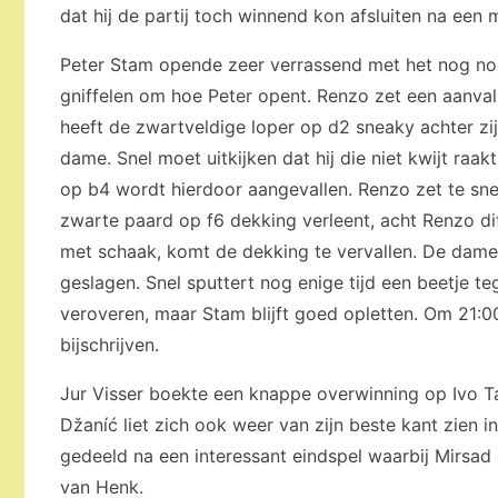
dat hij de partij toch winnend kon afsluiten na ee
Peter Stam opende zeer verrassend met het nog noo
gniffelen om hoe Peter opent. Renzo zet een aanval
heeft de zwartveldige loper op d2 sneaky achter zijn
dame. Snel moet uitkijken dat hij die niet kwijt raa
op b4 wordt hierdoor aangevallen. Renzo zet te snel
zwarte paard op f6 dekking verleent, acht Renzo dit 
met schaak, komt de dekking te vervallen. De dam
geslagen. Snel sputtert nog enige tijd een beetje t
veroveren, maar Stam blijft goed opletten. Om 21:00 
bijschrijven.
Jur Visser boekte een knappe overwinning op Ivo T
Džaníć liet zich ook weer van zijn beste kant zien
gedeeld na een interessant eindspel waarbij Mirsad
van Henk.