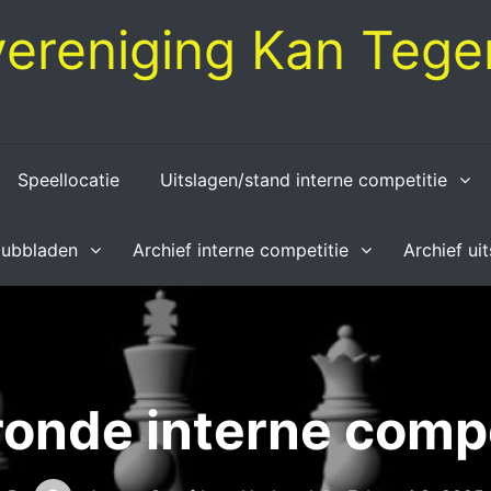
ereniging Kan Tegen
Speellocatie
Uitslagen/stand interne competitie
lubbladen
Archief interne competitie
Archief ui
ronde interne compe