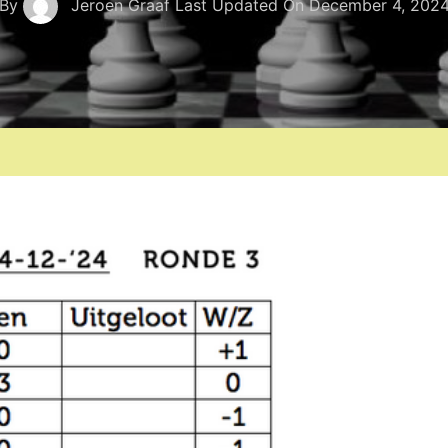
By
Jeroen Graaf
Last Updated On
December 4, 202