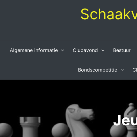
Skip
Schaakv
to
content
Algemene informatie
Clubavond
Bestuur
Bondscompetitie
C
Je