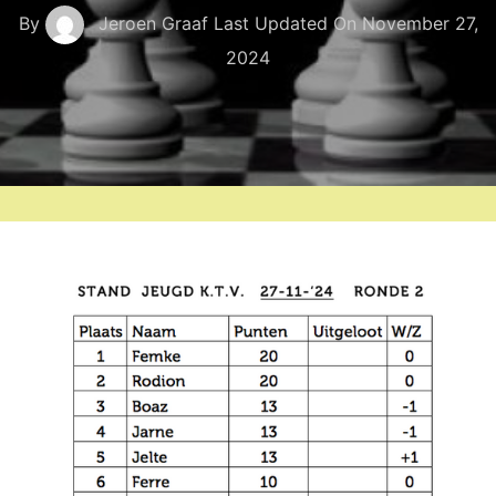
By
Jeroen Graaf
Last Updated On
November 27,
2024