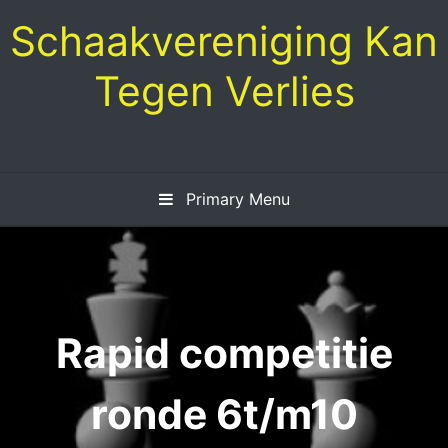
Skip
Schaakvereniging Kan
to
content
Tegen Verlies
Primary Menu
Rapid competitie
ronde 6t/m10