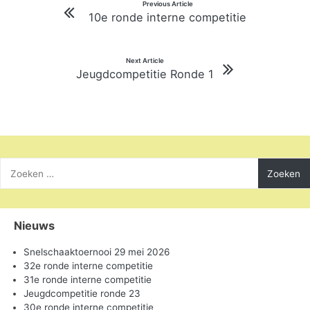
Bericht
Previous Article
10e ronde interne competitie
navigatie
Next Article
Jeugdcompetitie Ronde 1
Zoeken
naar:
Nieuws
Snelschaaktoernooi 29 mei 2026
32e ronde interne competitie
31e ronde interne competitie
Jeugdcompetitie ronde 23
30e ronde interne competitie