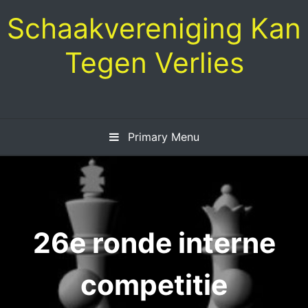
Skip
Schaakvereniging Kan
to
content
Tegen Verlies
Primary Menu
26e ronde interne
competitie