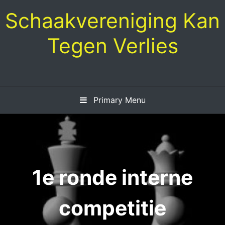
Skip
Schaakvereniging Kan
to
content
Tegen Verlies
Primary Menu
1e ronde interne
competitie