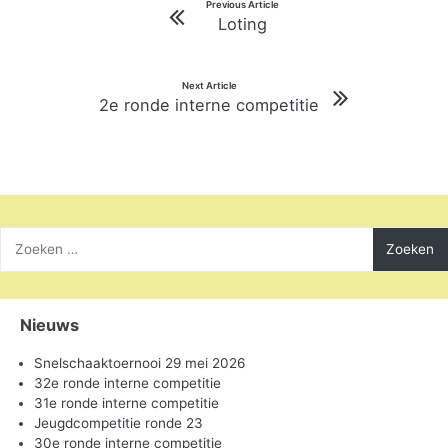
Bericht
Previous Article
Loting
navigatie
Next Article
2e ronde interne competitie
Zoeken
naar:
Nieuws
Snelschaaktoernooi 29 mei 2026
32e ronde interne competitie
31e ronde interne competitie
Jeugdcompetitie ronde 23
30e ronde interne competitie