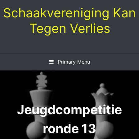
Skip
Schaakvereniging Kan
to
content
Tegen Verlies
Primary Menu
Jeugdcompetitie
ronde 13