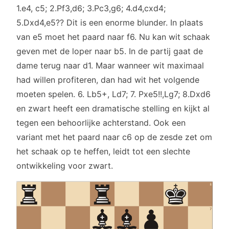
1.e4, c5; 2.Pf3,d6; 3.Pc3,g6; 4.d4,cxd4;
5.Dxd4,e5?? Dit is een enorme blunder. In plaats
van e5 moet het paard naar f6. Nu kan wit schaak
geven met de loper naar b5. In de partij gaat de
dame terug naar d1. Maar wanneer wit maximaal
had willen profiteren, dan had wit het volgende
moeten spelen. 6. Lb5+, Ld7; 7. Pxe5!!,Lg7; 8.Dxd6
en zwart heeft een dramatische stelling en kijkt al
tegen een behoorlijke achterstand. Ook een
variant met het paard naar c6 op de zesde zet om
het schaak op te heffen, leidt tot een slechte
ontwikkeling voor zwart.