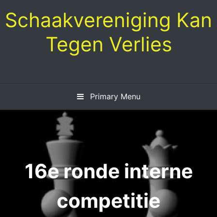
Skip
Schaakvereniging Kan
to
content
Tegen Verlies
Primary Menu
16e ronde interne
competitie