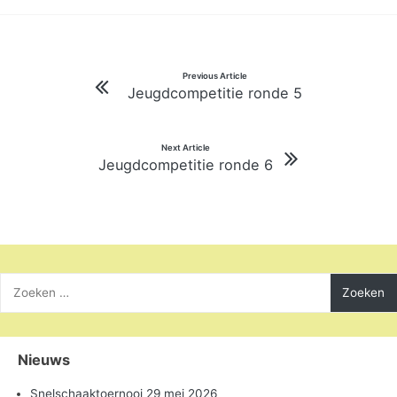
Bericht
Previous Article
Jeugdcompetitie ronde 5
navigatie
Next Article
Jeugdcompetitie ronde 6
Zoeken
naar:
Nieuws
Snelschaaktoernooi 29 mei 2026