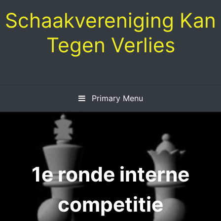
Skip
Schaakvereniging Kan
to
content
Tegen Verlies
Primary Menu
1e ronde interne
competitie