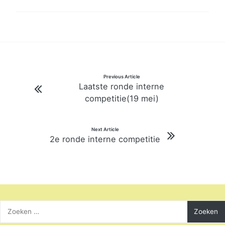
Bericht
Previous Article
Laatste ronde interne
navigatie
competitie(19 mei)
Next Article
2e ronde interne competitie
Zoeken
naar: