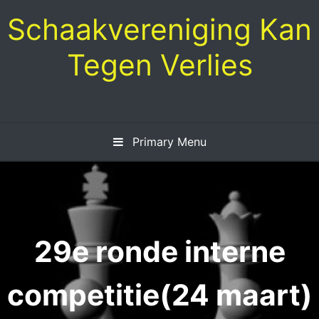
Skip
Schaakvereniging Kan
to
content
Tegen Verlies
Primary Menu
29e ronde interne
competitie(24 maart)