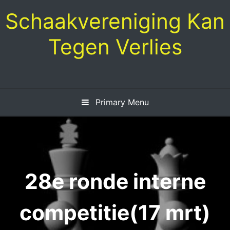
Skip
Schaakvereniging Kan
to
content
Tegen Verlies
Primary Menu
28e ronde interne
competitie(17 mrt)