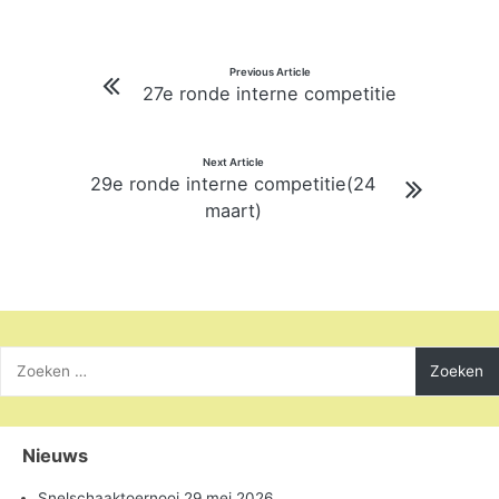
Bericht
Previous Article
27e ronde interne competitie
navigatie
Next Article
29e ronde interne competitie(24
maart)
Zoeken
naar:
Nieuws
Snelschaaktoernooi 29 mei 2026