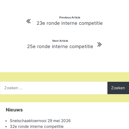
Bericht
Previous Article
23e ronde interne competitie
navigatie
Next Article
25e ronde interne competitie
Zoeken
naar:
Nieuws
Snelschaaktoernooi 29 mei 2026
32e ronde interne competitie