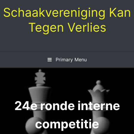
Skip
Schaakvereniging Kan
to
content
Tegen Verlies
Primary Menu
24e ronde interne
competitie