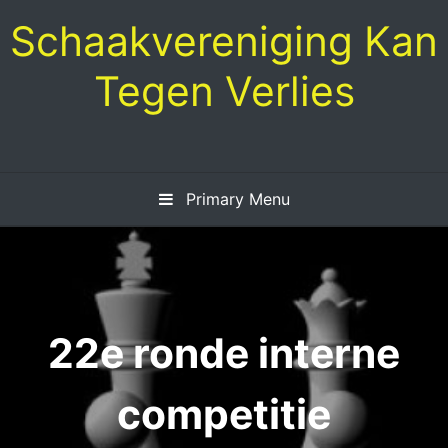
Skip
Schaakvereniging Kan
to
content
Tegen Verlies
Primary Menu
22e ronde interne
competitie