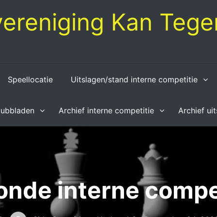
ereniging Kan Tegen
Speellocatie
Uitslagen/stand interne competitie
lubbladen
Archief interne competitie
Archief ui
onde interne compe