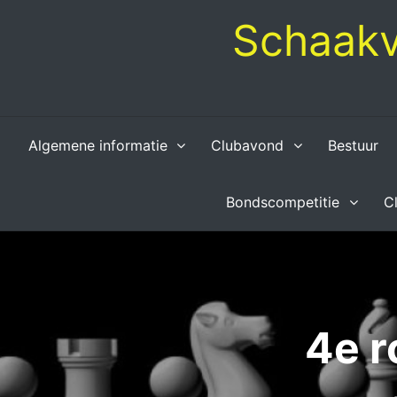
Skip
Schaakv
to
content
Algemene informatie
Clubavond
Bestuur
Bondscompetitie
C
4e r