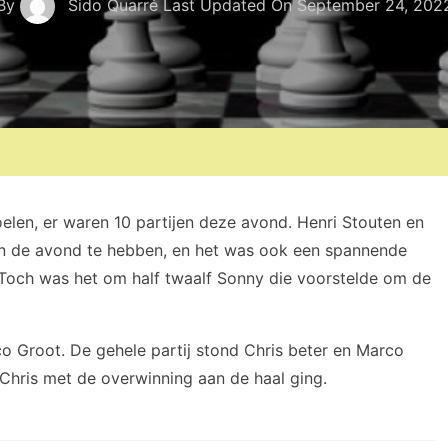
By
Sido Quarré
Last Updated On
September 24, 202
elen, er waren 10 partijen deze avond. Henri Stouten en
an de avond te hebben, en het was ook een spannende
 Toch was het om half twaalf Sonny die voorstelde om de
o Groot. De gehele partij stond Chris beter en Marco
 Chris met de overwinning aan de haal ging.