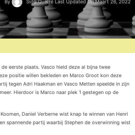
By
Sido Quarré
Last Updated On
Maart 26, 2022
e eerste plaats. Vasco hield deze al bijna twee
eze positie willen bekleden en Marco Groot kon deze
artij tegen Adri Haakman en Vasco Metten speelde in zijn
meer. Hierdoor is Marco naar plek 1 gestegen op de
 Koomen, Daniel Verberne wist knap te winnen van Henri
n spannende partij waarbij Stephen de overwinning wist