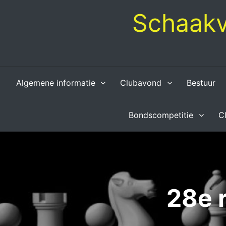
Skip
Schaakv
to
content
Algemene informatie
Clubavond
Bestuur
Bondscompetitie
C
28e 