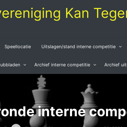
ereniging Kan Tegen
Speellocatie
Uitslagen/stand interne competitie
lubbladen
Archief interne competitie
Archief ui
ronde interne compe