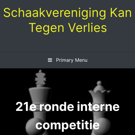
Skip
Schaakvereniging Kan
to
content
Tegen Verlies
Primary Menu
21e ronde interne
competitie