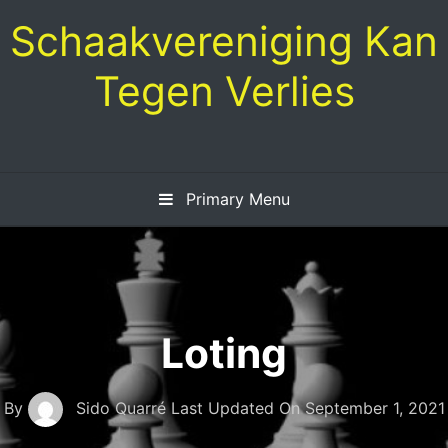
Skip
Schaakvereniging Kan
to
content
Tegen Verlies
Primary Menu
Loting
By
Sido Quarré
Last Updated On
September 1, 2021