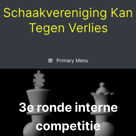
Skip
Schaakvereniging Kan
to
content
Tegen Verlies
Primary Menu
3e ronde interne
competitie