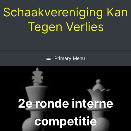
Skip
Schaakvereniging Kan
to
content
Tegen Verlies
Primary Menu
2e ronde interne
competitie