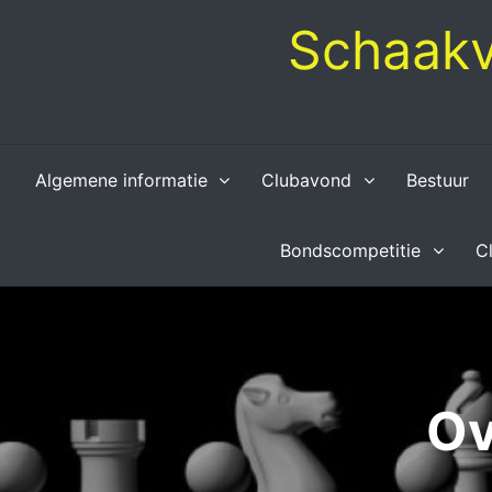
Skip
Schaakv
to
content
Algemene informatie
Clubavond
Bestuur
Bondscompetitie
C
Ov