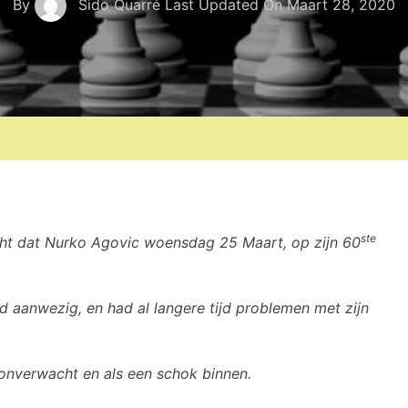
By
Sido Quarré
Last Updated On
Maart 28, 2020
ste
icht dat Nurko Agovic woensdag 25 Maart, op zijn 60
d aanwezig, en had al langere tijd problemen met zijn
 onverwacht en als een schok binnen.