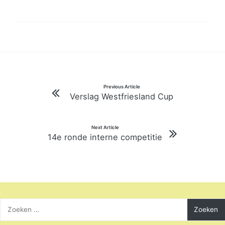
Bericht
Previous Article
Verslag Westfriesland Cup
navigatie
Next Article
14e ronde interne competitie
Zoeken
naar: