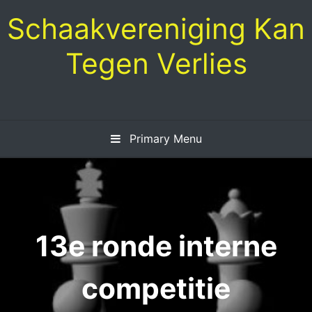
Skip
Schaakvereniging Kan
to
content
Tegen Verlies
Primary Menu
13e ronde interne
competitie