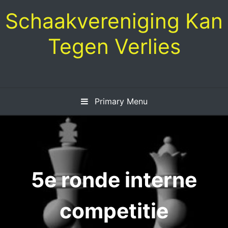
Skip
Schaakvereniging Kan
to
content
Tegen Verlies
Primary Menu
5e ronde interne
competitie